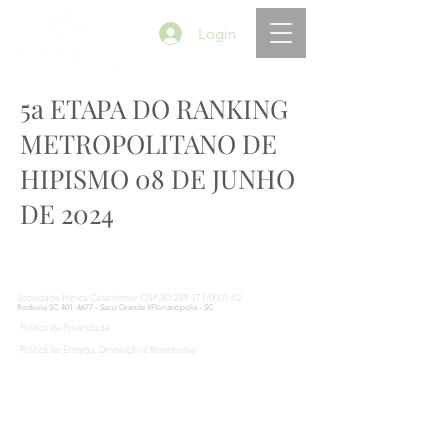
Login
5a ETAPA DO RANKING
METROPOLITANO DE
HIPISMO 08 DE JUNHO
DE 2024
Sociedade Hípica Catarinense CNPJ83.289.371/0001-62
Rodovia SC 401, 4677 - Saco Grande IIFlorianópolis - SC
Política de Privacidade
Política de Entrega, Devolução e Reembolso
©2021 lcmais.com.br