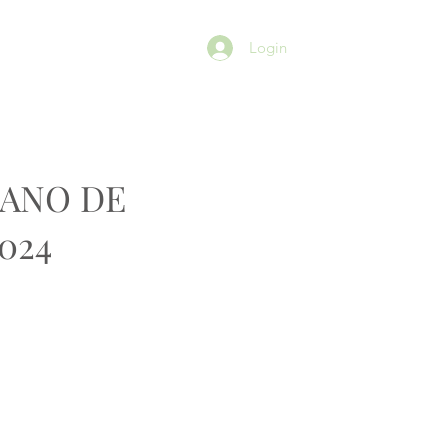
SÓCIOS
More
Login
TANO DE
024